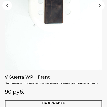
V.Guerra WP – Frant
V
ла
Элегантное портмоне с минималистичным дизайном и тонким
До
корпусом для комфортного ношения в кармане.
90
руб.
71
ПОДРОБНЕЕ