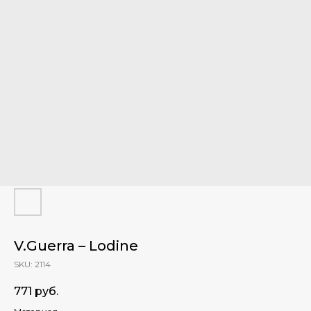
V.Guerra – Lodine
SKU:
2114
771
руб.