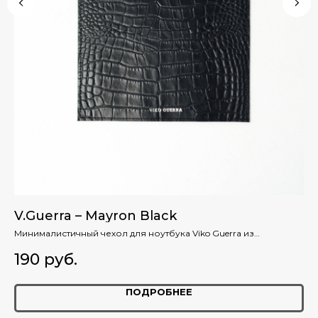
V.Guerra – Mayron Black
V.
ном
Минималистичный чехол для ноутбука Viko Guerra из
Уд
итальянскй натуральной кожи вертикальной конструкции с
зе
190
руб.
1
тиснением Croco.
ПОДРОБНЕЕ