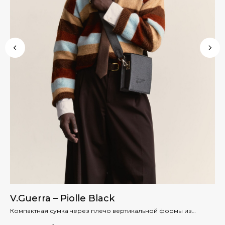
V.Guerra – Piolle Black
V.
Компактная сумка через плечо вертикальной формы из
Фи
натуральной кожи
ти