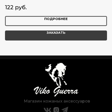
ко
122
руб.
9
ПОДРОБНЕЕ
ЗАКАЗАТЬ
Магазин кожаных аксессуаров