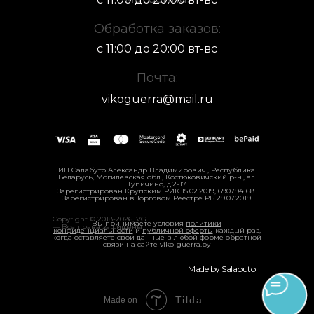
Обработка заказов:
с 11:00 до 20:00 вт-вс
Почта:
vikoguerra@mail.ru
ИП Салабуто Александр Владимирович., Республика
Беларусь, Могилевская обл., Костюковичский р-н., аг.
Тупичино, д.2-17
Зарегистрирован Крупским РИК 15.02.2019, 690794168.
Зарегистрирован в Торговом Реестре РБ 29.07.2019
Copyright © 2018-2026, VG
Вы принимаете условия
политики
— Все права защищены
конфиденциальности
и
публичной оферты
каждый раз,
когда оставляете свои данные в любой форме обратной
связи на сайте viko-guerra.by
Made by
Salabuto
Tilda
Made on